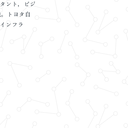
タント，ビジ
職。トヨタ自
インフラ