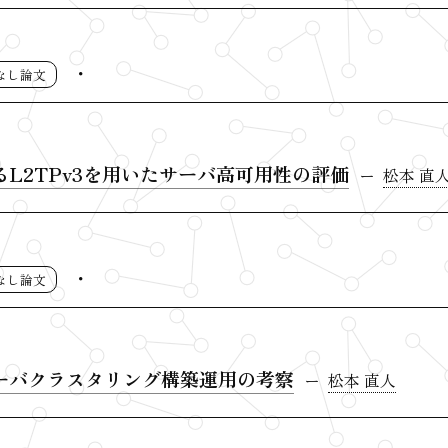
なし論文
L2TPv3を用いたサーバ高可用性の評価
松本 直
なし論文
ーバクラスタリング構築運用の考察
松本 直人