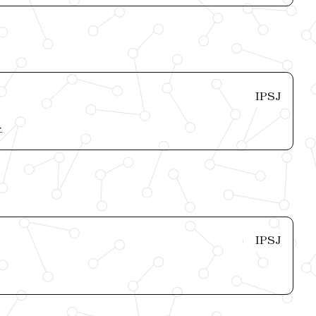
IPSJ
人
IPSJ