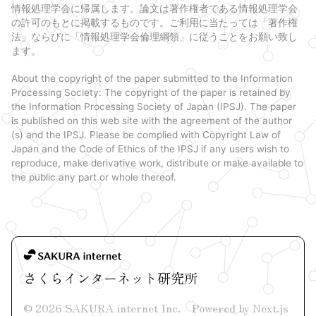
情報処理学会に帰属します。論文は著作権者である情報処理学会
の許可のもとに掲載するものです。ご利用に当たっては「著作権
法」ならびに「情報処理学会倫理綱領」に従うことをお願い致し
ます。
About the copyright of the paper submitted to the Information
Processing Society: The copyright of the paper is retained by
the Information Processing Society of Japan (IPSJ). The paper
is published on this web site with the agreement of the author
(s) and the IPSJ. Please be complied with Copyright Law of
Japan and the Code of Ethics of the IPSJ if any users wish to
reproduce, make derivative work, distribute or make available to
the public any part or whole thereof.
さくらインターネット研究所
©
2026
SAKURA internet Inc.
Powered by Next.js