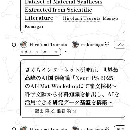
Dataset of Material Synthesis
Extracted from Scientific
Literature
Hirofumi Tsuruta
, Masaya
Kumagai
Hirofumi Tsuruta
m-kumagai🐻
プレ
スリリース・ニュース
さくらインターネット研究所、世界最
高峰のAI国際会議「NeurIPS 2025」
のAI4Mat Workshopにて論文採択〜
科学文献から材料知識を抽出し、AIを
活用できる研究データ基盤を構築〜
鶴田 博文
,
熊谷 将也
Hirofumi Tsuruta
m-kumagai🐻
国際