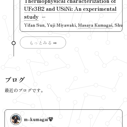
Thermophysical characterization of
UFe3B2 and USiNi: An experimental
study
Yifan Sun, Yuji Miyawaki,
Masaya Kumagai
, Shun 
もっとみる ➡︎
ブログ
最近のブログです。
m-kumagai🐻