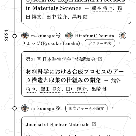
in Materials Science
熊谷 将也
、
鶴
田 博文
、
田中 諒介
、黒崎 健
2024
m-kumagai🐻
Hirofumi Tsuruta
りょっぴ(Ryosuke Tanaka)
ポスター発表
第21回 日本熱電学会学術講演会
材料科学における合成プロセスのデー
タ構造と収集の仕組みの開発
熊谷
将也
、
鶴田 博文
、
田中 諒介
、黒崎 健
m-kumagai🐻
国際ジャーナル論文
Journal of Nuclear Materials