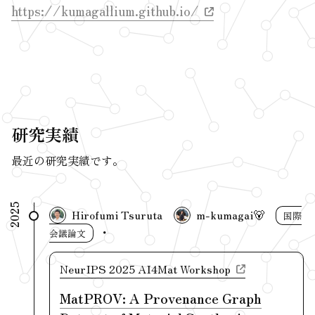
https://kumagallium.github.io/
研究実績
最近の研究実績です。
2025
Hirofumi Tsuruta
m-kumagai🐻
国際
会議論文
NeurIPS 2025 AI4Mat Workshop
MatPROV: A Provenance Graph