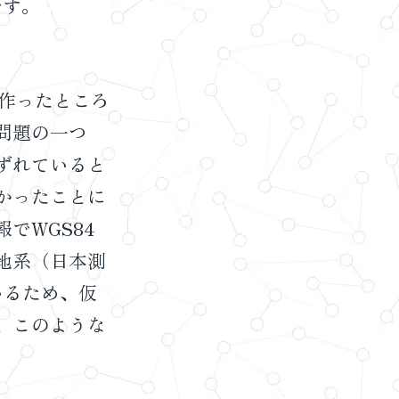
です。
を作ったところ
問題の一つ
ずれていると
かったことに
でWGS84
地系（日本測
ているため、仮
、このような