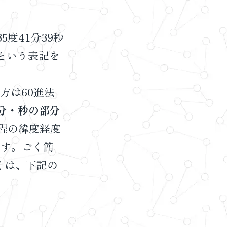
度41分39秒
という表記を
え方は60進法
分・秒の部分
程の緯度経度
なります。ごく簡
しくは、下記の