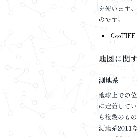
を使います。
のです。
GeoTIFF 
地図に関
測地系
地球上での位
に定義してい
ら複数のもの
測地系201