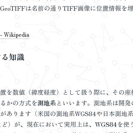
GeoTIFFは名前の通りTIFF画像に位置情報を
- Wikipedia
する知識
置を数値（緯度経度）として扱う際に、その座
るかの方式を
測地系
といいます。測地系は開発
があります（米国の測地系WGS84や日本測地系2
1など）が、現在において実用上は、
WGS84
を使