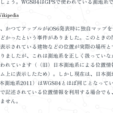
しょう。WGS84はGPSで使われている測地系
kipedia
、かつてアップルがiOS6発表時に独自マップ
どかったという事件がありました。このときの
表示されている建物などの位置が実際の場所と
りましたが、これは測地系を正しく扱っていな
われています（（旧）日本測地系による位置情報
ム上に表示したため）。しかし現在は、日本測
日本測地系2011）はWGS84とほぼ同じとなっ
で記述されている位置情報を利用する場合でも
ません。