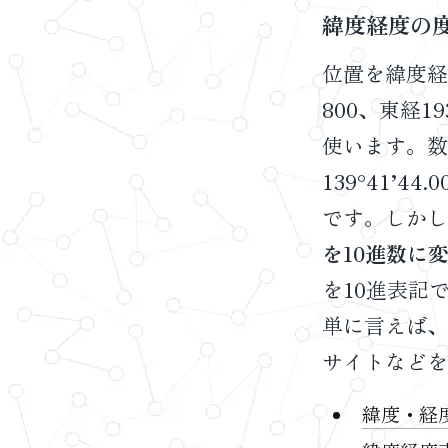
緯度経度の度
位置を緯度経
800、東経1
使います。数字
139°41’
です。しかし
を10進数に
を10進表記で表
単に言えば、
サイトなどを
緯度・経