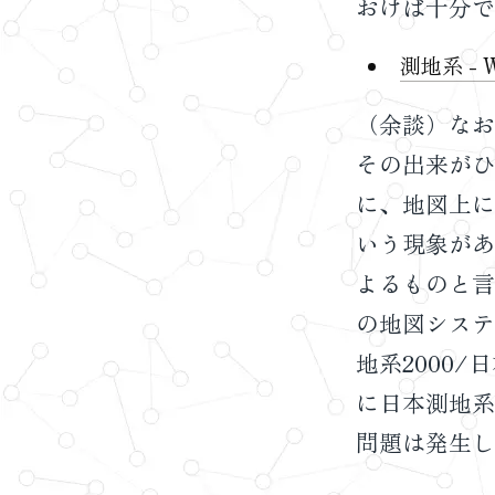
おけば十分で
測地系 - Wi
（余談）なお
その出来がひ
に、地図上に
いう現象があ
よるものと言
の地図システ
地系2000/
に日本測地系
問題は発生し