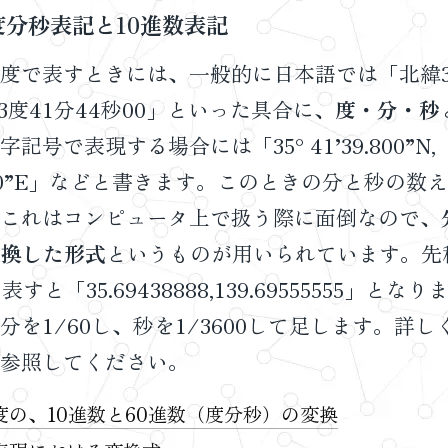
分秒表記と10進数表記
度で表すときには、一般的に日本語では「北緯35
93度41分44秒00」といった具合に、
度・分・秒
記号で表現する場合には「35° 41’39.800”N,
44.00”E」などと書きます。このときの分と秒の数
これはコンピュータ上で扱う際に面倒なので、
変換した形式
というものが用いられています。先
すと「35.69438888,139.69555555」と
分を1/60し、秒を1/3600して足します。詳
参照してください。
度の、10進数と60進数（度分秒）の変換